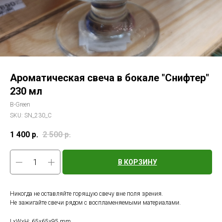
Ароматическая свеча в бокале "Снифтер"
230 мл
B-Green
SKU:
SN_230_C
1 400
р.
2 500
р.
В КОРЗИНУ
Никогда не оставляйте горящую свечу вне поля зрения.
Не зажигайте свечи рядом с воспламеняемыми материалами.
LxWxH: 65x65x95 mm