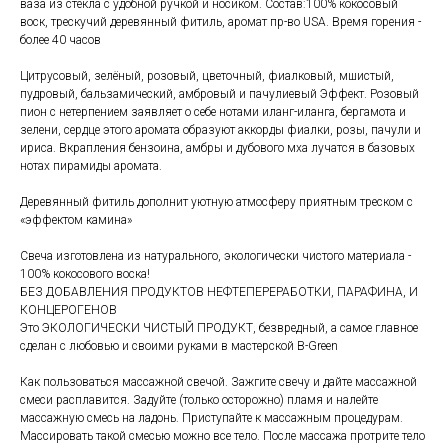
ваза из стекла с удобной ручкой и носиком. Состав:100% кокосовый
воск, трескучий деревянный фитиль, аромат пр-во USA. Время горения -
более 40 часов
Цитрусовый, зелёный, розовый, цветочный, фиалковый, мшистый,
пудровый, бальзамический, амбровый и пачулиевый Эффект. Розовый
пион с нетерпением заявляет о себе нотами иланг-иланга, бергамота и
зелени, сердце этого аромата образуют аккорды фиалки, розы, пачули и
ириса. Вкрапления бензоина, амбры и дубового мха лучатся в базовых
нотах пирамиды аромата.
Деревянный фитиль дополнит уютную атмосферу приятным треском c
«эффектом камина»
Свеча изготовлена из натурального, экологически чистого материала -
100% кокосового воска!
БЕЗ ДОБАВЛЕНИЯ ПРОДУКТОВ НЕФТЕПЕРЕРАБОТКИ, ПАРАФИНА, И
КОНЦЕРОГЕНОВ
Это ЭКОЛОГИЧЕСКИ ЧИСТЫЙ ПРОДУКТ, безвредный, а самое главное
сделан с любовью и своими руками в мастерской B-Green
Как пользоваться массажной свечой. Зажгите свечу и дайте массажной
смеси расплавится. Задуйте (только осторожно) пламя и налейте
массажную смесь на ладонь. Приступайте к массажным процедурам.
Массировать такой смесью можно все тело. После массажа протрите тело