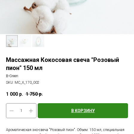
Массажная Кокосовая свеча "Розовый
пион" 150 мл
B-Green
SKU:
МС_Х_170_002
1 000
р.
1 750
р.
В КОРЗИНУ
Ароматическая эко-свеча "Розовый пион". Объем: 150 мл, специальная