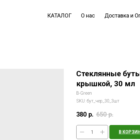
КАТАЛОГ
О нас
Доставка и О
Стеклянные буты
крышкой, 30 мл
B-Green
SKU:
бут_чер_30_3шт
380
р.
650
р.
В КОРЗИ