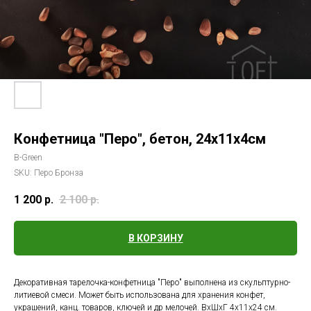
Конфетница "Перо", бетон, 24х11х4см
B-Green
SKU:
Перо Бронза
1 200
р.
2 100
р.
В КОРЗИНУ
Декоративная тарелочка-конфетница "Перо" выполнена из скульптурно-
литиевой смеси. Может быть использована для хранения конфет,
украшений, канц. товаров, ключей и др мелочей. ВхШхГ 4х11х24 см.