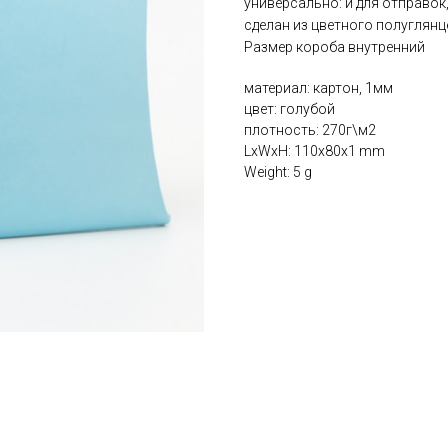
универсально: и для отправок
сделан из цветного полуглян
Размер короба внутренний
материал: картон, 1мм
цвет: голубой
плотность: 270г\м2
LxWxH: 110x80x1 mm
Weight: 5 g