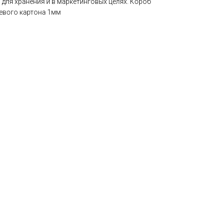
, для хранения и в маркетинговых целях. Короб
цевого картона 1мм