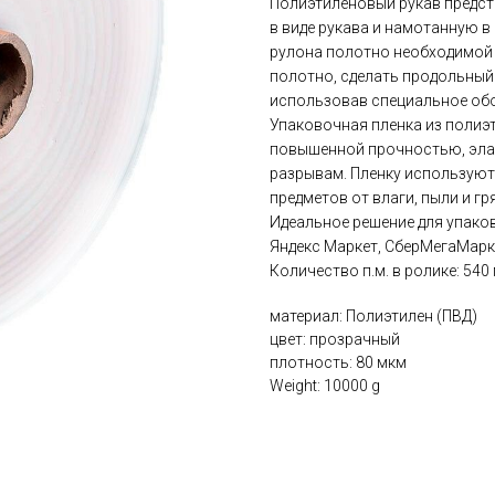
Полиэтиленовый рукав предст
в виде рукава и намотанную в
рулона полотно необходимой 
полотно, сделать продольный
использовав специальное об
Упаковочная пленка из полиэ
повышенной прочностью, эла
разрывам. Пленку используют
предметов от влаги, пыли и гр
Идеальное решение для упаков
Яндекс Маркет, СберМегаМарке
Количество п.м. в ролике: 540 
материал: Полиэтилен (ПВД)
цвет: прозрачный
плотность: 80 мкм
Weight: 10000 g