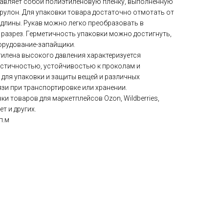
авляет собой полиэтиленовую плёнку, выполненную
 рулон. Для упаковки товара достаточно отмотать от
длины. Рукав можно легко преобразовать в
 разрез. Герметичность упаковки можно достигнуть,
орудование-запайщики.
тилена высокого давления характеризуется
стичностью, устойчивостью к проколам и
 для упаковки и защиты вещей и различных
язи при транспортировке или хранении.
ки товаров для маркетплейсов Ozon, Wildberries,
т и других.
п.м