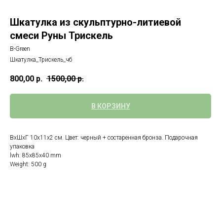
Шкатулка из скульптурно-литиевой
смеси Руны Трискель
B-Green
Шкатулка_Трискель_чб
800,00
р.
1500,00
р.
В КОРЗИНУ
ВхШхГ 10х11х2 см. Цвет: черный + состаренная бронза. Подарочная
упаковка
lwh: 85x85x40 mm
Weight: 500 g