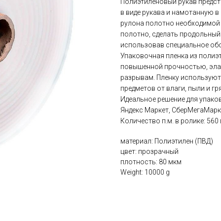
Полиэтиленовый рукав предст
в виде рукава и намотанную в
рулона полотно необходимой 
полотно, сделать продольный
использовав специальное об
Упаковочная пленка из полиэ
повышенной прочностью, эла
разрывам. Пленку используют
предметов от влаги, пыли и гр
Идеальное решение для упаков
Яндекс Маркет, СберМегаМарке
Количество п.м. в ролике: 560 
материал: Полиэтилен (ПВД)
цвет: прозрачный
плотность: 80 мкм
Weight: 10000 g