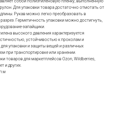
авляет собой полиэтиленовую плёнку, выполненную
 рулон. Для упаковки товара достаточно отмотать от
длины. Рукав можно легко преобразовать в
 разрез. Герметичность упаковки можно достигнуть,
орудование-запайщики.
тилена высокого давления характеризуется
стичностью, устойчивостью к проколам и
 для упаковки и защиты вещей и различных
язи при транспортировке или хранении.
ки товаров для маркетплейсов Ozon, Wildberries,
т и других.
п.м