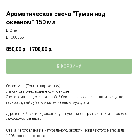
Ароматическая свеча "Туман над
океаном" 150 мл
B-Green
В1000036
850,00
р.
1700,00
р.
В КОРЗИНУ
Ocean Mist (Туман над океаном)
Легкая цветочно-водная композиция
Этот аромат представляет собой букет гвоздики, ландыша и гиацинта,
подчеркнутый дубовым мхом и белым мускусом.
Деревянный фитиль дополнит уютную атмосферу приятным треском c
«эффектом камина»
Свеча изготовлена из натурального, экологически чистого материала -
100% кокосового воска!