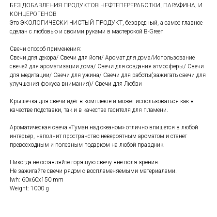
БЕЗ ДОБАВЛЕНИЯ ПРОДУКТОВ НЕФТЕПЕРЕРАБОТКИ, ПАРАФИНА, И
КОНЦЕРОГЕНОВ
Это ЭКОЛОГИЧЕСКИ ЧИСТЫЙ ПРОДУКТ, безвредный, а самое главное
сделан с любовью и своими руками в мастерской B-Green
Свечи способ применения:
Свечи для декора/ Свечи для йоги/ Аромат для дома/Использование
свечей для ароматизации дома/ Свечи для создания атмосферы/ Свечи
для медитации/ Свечи для ужина/ Свечи для работы(зажигать свечи для
улучшения фокуса внимания)/ Свечи для Любви
Крышечка для свечи идёт в комплекте и может использоваться как в
качестве подставки, так и в качестве гасителя для пламени.
Ароматическая свеча «Туман над океаном» отлично впишется в любой
интерьер, наполнит пространство невероятным ароматом и станет
превосходным и полезным подарком на любой праздник.
Никогда не оставляйте горящую свечу вне поля зрения.
Не зажигайте свечи рядом с воспламеняемыми материалами.
lwh: 60x60x150 mm
Weight: 1000 g