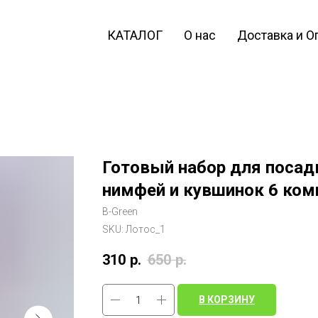
КАТАЛОГ
О нас
Доставка и О
Готовый набор для посадк
нимфей и кувшинок 6 комп
B-Green
SKU:
Лотос_1
310
р.
650
р.
В КОРЗИНУ